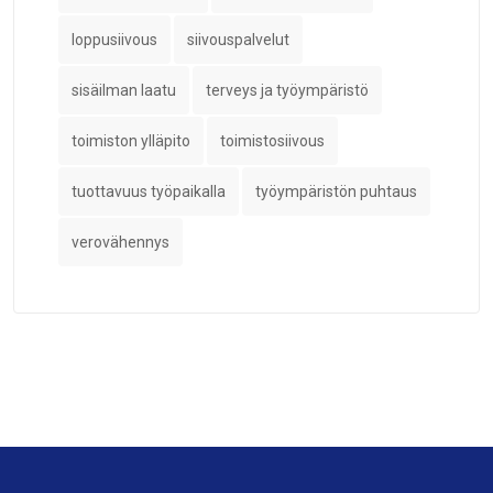
loppusiivous
siivouspalvelut
sisäilman laatu
terveys ja työympäristö
toimiston ylläpito
toimistosiivous
tuottavuus työpaikalla
työympäristön puhtaus
verovähennys