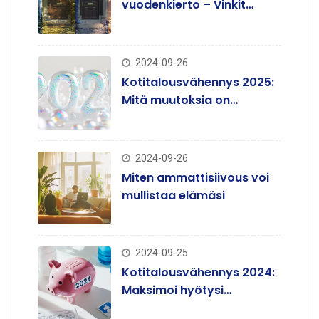
vuodenkierto – Vinkit
ympärivuotiseen
siisteyteen
2024-09-26
Kotitalousvähennys 2025:
Mitä muutoksia on
tulossa?
2024-09-26
Miten ammattisiivous voi
mullistaa elämäsi
2024-09-25
Kotitalousvähennys 2024:
Maksimoi hyötysi
siivouspalveluista