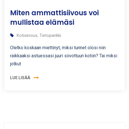
Miten ammattisiivous voi
mullistaa elämäsi
Kotisiivous
,
Tietopankki
Oletko koskaan miettinyt, miksi tunnet olosi niin
raikkaaksi astuessasi juuri siivottuun kotiin? Tai miksi
jotkut
LUE LISÄÄ