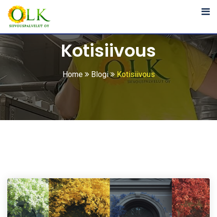
Siirry
sisältöön
Kotisiivous
Home
Blogi
Kotisiivous