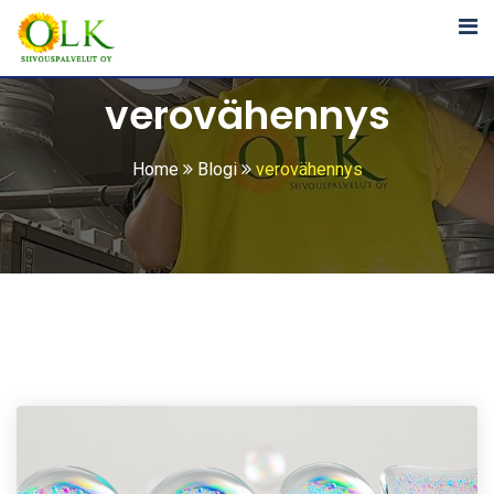
Siirry
sisältöön
verovähennys
Home
Blogi
verovähennys