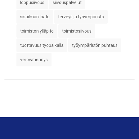
loppusiivous
siivouspalvelut
sisäilman laatu
terveys ja työympäristö
toimiston ylläpito
toimistosiivous
tuottavuus työpaikalla
työympäristön puhtaus
verovähennys